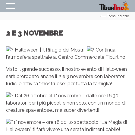
Torna indietro
HOMEPAGE
IL CENTRO
2 E 3 NOVEMBRE
ORARI
Halloween | Il Rifugio dei Mostri!
Continua
COME RAGGIUNGERCI
l’atmosfera spettrale al Centro Commerciale Tiburtino!
PROMOZIONI
Visto il grande successo, il nostro evento di Halloween
sarà prorogato anche il 2 e 3 novembre con laboratori
NEGOZI
ludici e attività “mostruose” per tutta la famiglia!
EVENTI
Dal 26 ottobre al 1° novembre – dalle ore 16.30:
SERVIZI
laboratori per i più piccoli e non solo, con un mondo di
creature spaventose… ma super divertenti!
IL TUO BUSINESS AL CENTRO
1° novembre – ore 18.00: lo spettacolo “La Magia di
CONTATTI
Halloween” ti farà vivere una serata indimenticabile!