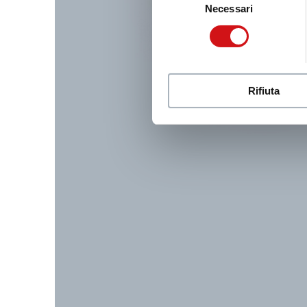
Necessari
del
consenso
Rifiuta