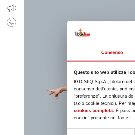
IL TUO BUSINESS AL CENTRO
CONTATTI
Consenso
Questo sito web utilizza i c
IGD SIIQ S.p.A., titolare del 
consenso dell’utente, può inst
“preferenze”. La chiusura de
(solo cookie tecnici). Per mag
cookies completa
. È possibi
cookie” presente nel footer.
Selezione