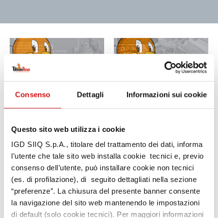
OBI
KFC
Consenso
Dettagli
Informazioni sui cookie
OBI
KFC – Doritos Loaded
Questo sito web utilizza i cookie
IGD SIIQ S.p.A., titolare del trattamento dei dati, informa
KIKO
TWO WAY
l’utente che tale sito web installa cookie tecnici e, previo
consenso dell’utente, può installare cookie non tecnici
(es. di profilazione), di seguito dettagliati nella sezione
Kiko
Two Way
“preferenze”. La chiusura del presente banner consente
la navigazione del sito web mantenendo le impostazioni
di default (solo cookie tecnici). Per maggiori informazioni