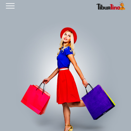
HOMEPAGE
IL CENTRO
ORARI
COME RAGGIUNGERCI
PROMOZIONI
NEGOZI
EVENTI
SERVIZI
IL TUO BUSINESS AL CENTRO
CONTATTI