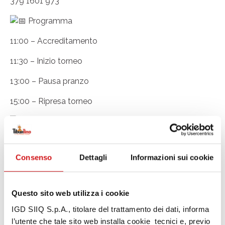
379 1601 973
Programma
11:00 – Accreditamento
11:30 – Inizio torneo
13:00 – Pausa pranzo
15:00 – Ripresa torneo
Centro Commerciale Tiburtino – Via Tiburtina Km
20.500 – Uscita 13 GRA / Settecamini A-24 – Guidonia
Montecelio (RM)
Consenso
Dettagli
Informazioni sui cookie
Non perdere l’occasione di sfidare la fortuna e
vivere una giornata all’insegna del gioco e del
divertimento!
Questo sito web utilizza i cookie
IGD SIIQ S.p.A., titolare del trattamento dei dati, informa
l’utente che tale sito web installa cookie tecnici e, previo