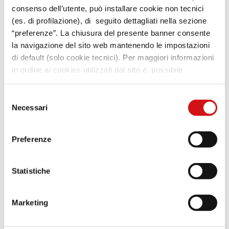
Condividi
consenso dell’utente, può installare cookie non tecnici
(es. di profilazione), di seguito dettagliati nella sezione
“preferenze”. La chiusura del presente banner consente
la navigazione del sito web mantenendo le impostazioni
di default (solo cookie tecnici). Per maggiori informazioni
in ordine ai cookies utilizzati dal sito è possibile
consultare
l’informativa cookies completa
. È possibile,
in ogni momento, gestire le preferenze di seguito
Selezione
mediante il link “rivedi le tue scelte sui cookie” presente
Necessari
del
nel footer.
consenso
Preferenze
Statistiche
Marketing