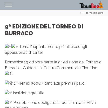
Torna indietro
HOMEPAGE
IL CENTRO
9ª EDIZIONE DEL TORNEO DI
BURRACO
ORARI
COME RAGGIUNGERCI
Torna l’appuntamento più atteso dagli
PROMOZIONI
appassionati di carte!
NEGOZI
Domenica 19 ottobre parte la 9ª edizione del Torneo di
Burraco – Guidonia al Centro Commerciale Tiburtino!
EVENTI
SERVIZI
1° Premio 300€ + tanti altri premi in palio!
IL TUO BUSINESS AL CENTRO
Iscrizione gratuita
CONTATTI
Prenotazione obbligatoria (posti limitati): Milva