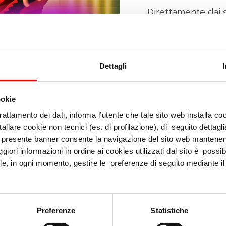
Direttamente dai soc
personaggio comic
una “mamma italiana
racconta quotidian
tutti i giorni… com
Dettagli
Un pomeriggio da v
ookie
frase che penserai
trattamento dei dati, informa l’utente che tale sito web installa co
“Oddio, è proprio c
allare cookie non tecnici (es. di profilazione), di seguito dettagli
📲 Scarica la Tibur
l presente banner consente la navigazione del sito web mantenen
giori informazioni in ordine ai cookies utilizzati dal sito è possi
programma!
le, in ogni momento, gestire le preferenze di seguito mediante il l
📍 Centro Commerc
Via Tiburtina Km 2
Guidonia Montecel
Preferenze
Statistiche