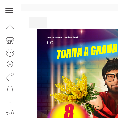
HOMEPAGE
IL CENTRO
ORARI
COME RAGGIUNGERCI
PROMOZIONI
NEGOZI
EVENTI
SERVIZI