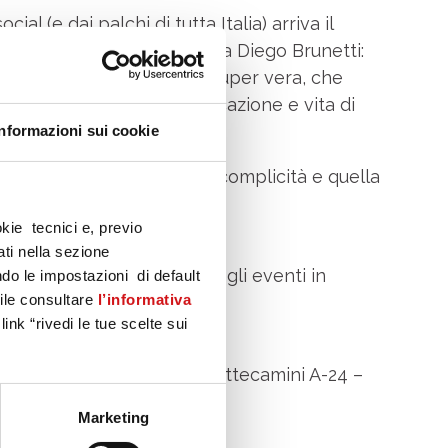
ial (e dai palchi di tutta Italia) arriva il
o creato e interpretato da Diego Brunetti:
” irresistibile, ironica e super vera, che
ità, problemi di casa, educazione e vita di
e solo Gilda sa fare 😂🏠
Informazioni sui cookie
ivere insieme tra risate, complicità e quella
 (almeno una volta!):
okie tecnici e, previo
osì!” 😅
ati nella sezione
tino App per scoprire tutti gli eventi in
do le impostazioni di default
bile consultare
l’informativa
ink “rivedi le tue scelte sui
iale Tiburtino
0.500 – Uscita 13 GRA / Settecamini A-24 –
io (RM)
Marketing