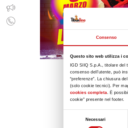
IL TUO BUSINESS AL CENTRO
CONTATTI
Consenso
Questo sito web utilizza i c
IGD SIIQ S.p.A., titolare del 
consenso dell’utente, può inst
“preferenze”. La chiusura de
(solo cookie tecnici). Per mag
cookies completa
. È possibi
cookie” presente nel footer.
Selezione
Necessari
del
consenso