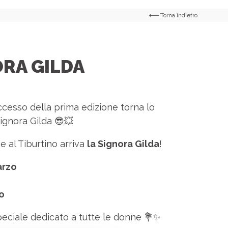
Torna indietro
ORA GILDA
cesso della prima edizione torna lo
ignora Gilda 😎💥
…e al Tiburtino arriva
la Signora Gilda
!
arzo
o
eciale dedicato a tutte le donne 💐✨