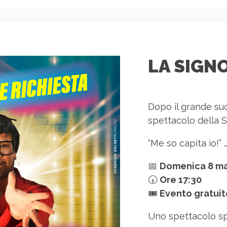
LA SIGN
Dopo il grande suc
spettacolo della S
“Me so capita io!” 
📅
Domenica 8 m
🕠
Ore 17:30
🎟
Evento gratuit
Uno spettacolo sp