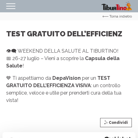
Torna indietro
HOMEPAGE
IL CENTRO
TEST GRATUITO DELL’EFFICIENZ
ORARI
👁️‍🗨️ WEEKEND DELLA SALUTE AL TIBURTINO!
COME RAGGIUNGERCI
📅 26-27 luglio – Vieni a scoprire la
Capsula della
Salute
!
PROMOZIONI
💙 Ti aspettiamo da
DepaVision
per un
TEST
NEGOZI
GRATUITO DELL’EFFICIENZA VISIVA
: un controllo
EVENTI
semplice, veloce e utile per prenderti cura della tua
vista!
SERVIZI
IL TUO BUSINESS AL CENTRO
Condividi
CONTATTI