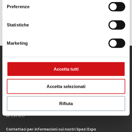
Preferenze
Statistiche
Marketing
Menu
Informazioni utili
Accetta tutti
Il centro
Contatti
Orari
Informativa privacy
Dove siamo
Cookie Policy
Accetta selezionati
Negozi
Note legali
Eventi
Promozioni
Rifiuta
Servizi
Il tuo business
al centro
Contattaci per informazioni sui nostri Spazi Expo