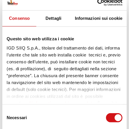
Consenso
Dettagli
Informazioni sui cookie
Questo sito web utilizza i cookie
IGD SIIQ S.p.A., titolare del trattamento dei dati, informa
l’utente che tale sito web installa cookie tecnici e, previo
consenso dell’utente, può installare cookie non tecnici
(es. di profilazione), di seguito dettagliati nella sezione
“preferenze”. La chiusura del presente banner consente
la navigazione del sito web mantenendo le impostazioni
di default (solo cookie tecnici). Per maggiori informazioni
in ordine ai cookies utilizzati dal sito è possibile
consultare
l’informativa cookies completa
. È possibile,
in ogni momento, gestire le preferenze di seguito
Selezione
mediante il link “rivedi le tue scelte sui cookie” presente
Necessari
del
nel footer.
consenso