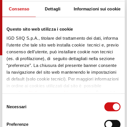
Consenso
Dettagli
Informazioni sui cookie
Questo sito web utilizza i cookie
IGD SIIQ S.p.A., titolare del trattamento dei dati, informa
l’utente che tale sito web installa cookie tecnici e, previo
consenso dell’utente, può installare cookie non tecnici
(es. di profilazione), di seguito dettagliati nella sezione
“preferenze”. La chiusura del presente banner consente
la navigazione del sito web mantenendo le impostazioni
di default (solo cookie tecnici). Per maggiori informazioni
in ordine ai cookies utilizzati dal sito è possibile
consultare
l’informativa cookies completa
. È possibile,
.
in ogni momento, gestire le preferenze di seguito
Selezione
mediante il link “rivedi le tue scelte sui cookie” presente
Necessari
del
nel footer.
consenso
Preferenze