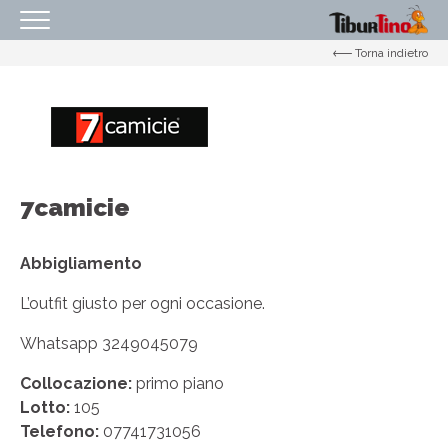
Torna indietro
HOMEPAGE
IL CENTRO
ORARI
COME RAGGIUNGERCI
7camicie
PROMOZIONI
NEGOZI
Abbigliamento
EVENTI
L’outfit giusto per ogni occasione.
SERVIZI
Whatsapp 3249045079
IL TUO BUSINESS AL CENTRO
Collocazione:
primo piano
CONTATTI
Lotto:
105
Telefono:
07741731056