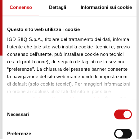
Consenso
Dettagli
Informazioni sui cookie
Questo sito web utilizza i cookie
IGD SIIQ S.p.A., titolare del trattamento dei dati, informa
l’utente che tale sito web installa cookie tecnici e, previo
consenso dell’utente, può installare cookie non tecnici
(es. di profilazione), di seguito dettagliati nella sezione
“preferenze”. La chiusura del presente banner consente
la navigazione del sito web mantenendo le impostazioni
di default (solo cookie tecnici). Per maggiori informazioni
in ordine ai cookies utilizzati dal sito è possibile
consultare
l’informativa cookies completa
. È possibile,
.
in ogni momento, gestire le preferenze di seguito
Selezione
mediante il link “rivedi le tue scelte sui cookie” presente
Necessari
del
nel footer.
consenso
Preferenze