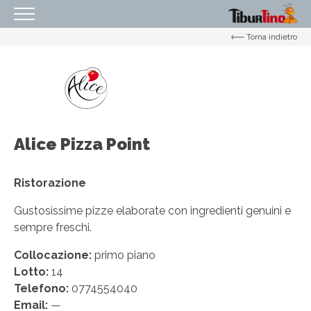
Torna indietro
HOMEPAGE
IL CENTRO
ORARI
COME RAGGIUNGERCI
Alice Pizza Point
PROMOZIONI
NEGOZI
Ristorazione
EVENTI
Gustosissime pizze elaborate con ingredienti genuini e
sempre freschi.
SERVIZI
Collocazione:
primo piano
IL TUO BUSINESS AL CENTRO
Lotto:
14
CONTATTI
Telefono:
0774554040
Email:
—