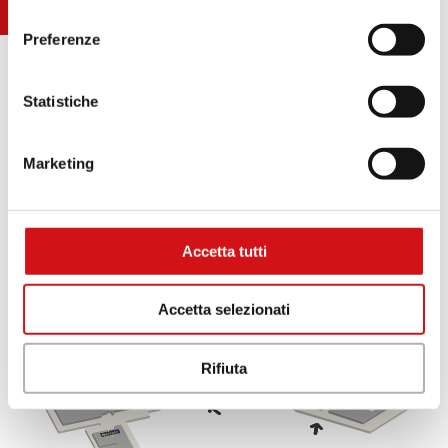
consenso
Preferenze
Statistiche
Marketing
.
Accetta tutti
Accetta selezionati
C
B
A
a
B
Rifiuta