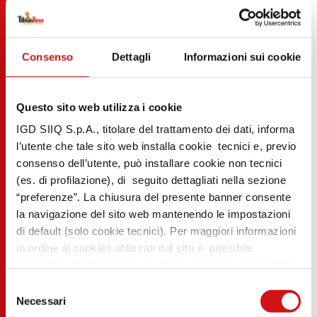
Consenso
Dettagli
Informazioni sui cookie
Questo sito web utilizza i cookie
IGD SIIQ S.p.A., titolare del trattamento dei dati, informa
l’utente che tale sito web installa cookie tecnici e, previo
consenso dell’utente, può installare cookie non tecnici
(es. di profilazione), di seguito dettagliati nella sezione
“preferenze”. La chiusura del presente banner consente
la navigazione del sito web mantenendo le impostazioni
di default (solo cookie tecnici). Per maggiori informazioni
in ordine ai cookies utilizzati dal sito è possibile
consultare
l’informativa cookies completa
. È possibile,
in ogni momento, gestire le preferenze di seguito
Selezione
mediante il link “rivedi le tue scelte sui cookie” presente
Necessari
del
nel footer.