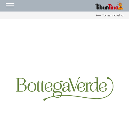
Torna indietro
HOMEPAGE
IL CENTRO
ORARI
COME RAGGIUNGERCI
PROMOZIONI
NEGOZI
EVENTI
SERVIZI
IL TUO BUSINESS AL CENTRO
CONTATTI