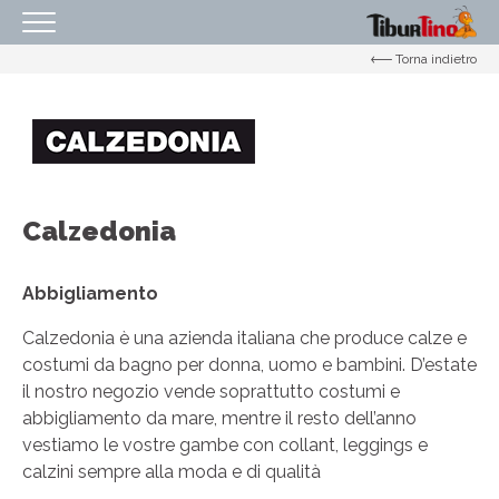
Torna indietro
HOMEPAGE
IL CENTRO
ORARI
COME RAGGIUNGERCI
Calzedonia
PROMOZIONI
NEGOZI
Abbigliamento
EVENTI
Calzedonia è una azienda italiana che produce calze e
costumi da bagno per donna, uomo e bambini. D’estate
SERVIZI
il nostro negozio vende soprattutto costumi e
IL TUO BUSINESS AL CENTRO
abbigliamento da mare, mentre il resto dell’anno
vestiamo le vostre gambe con collant, leggings e
CONTATTI
calzini sempre alla moda e di qualità