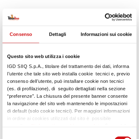
.
Consenso
Dettagli
Informazioni sui cookie
Questo sito web utilizza i cookie
IGD SIIQ S.p.A., titolare del trattamento dei dati, informa
C
B
A
a
B
l’utente che tale sito web installa cookie tecnici e, previo
consenso dell’utente, può installare cookie non tecnici
(es. di profilazione), di seguito dettagliati nella sezione
“preferenze”. La chiusura del presente banner consente
la navigazione del sito web mantenendo le impostazioni
di default (solo cookie tecnici). Per maggiori informazioni
in ordine ai cookies utilizzati dal sito è possibile
consultare
l’informativa cookies completa
. È possibile,
in ogni momento, gestire le preferenze di seguito
Selezione