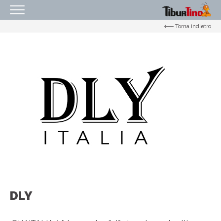
Torna indietro
HOMEPAGE
IL CENTRO
ORARI
COME RAGGIUNGERCI
PROMOZIONI
NEGOZI
EVENTI
SERVIZI
IL TUO BUSINESS AL CENTRO
DLY
CONTATTI