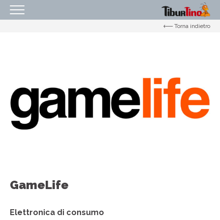
Torna indietro
HOMEPAGE
IL CENTRO
ORARI
COME RAGGIUNGERCI
PROMOZIONI
NEGOZI
EVENTI
SERVIZI
IL TUO BUSINESS AL CENTRO
GameLife
CONTATTI
Elettronica di consumo