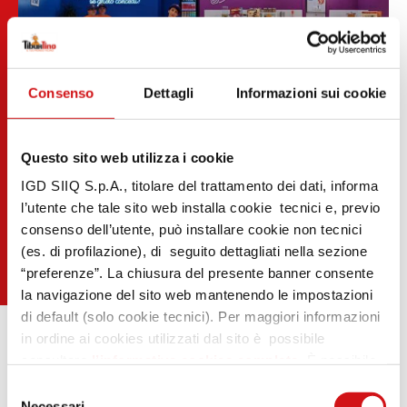
Consenso
Dettagli
Informazioni sui cookie
Questo sito web utilizza i cookie
IGD SIIQ S.p.A., titolare del trattamento dei dati, informa
l’utente che tale sito web installa cookie tecnici e, previo
consenso dell’utente, può installare cookie non tecnici
(es. di profilazione), di seguito dettagliati nella sezione
“preferenze”. La chiusura del presente banner consente
la navigazione del sito web mantenendo le impostazioni
di default (solo cookie tecnici). Per maggiori informazioni
in ordine ai cookies utilizzati dal sito è possibile
consultare
l’informativa cookies completa
. È possibile,
in ogni momento, gestire le preferenze di seguito
Selezione
mediante il link “rivedi le tue scelte sui cookie” presente
Necessari