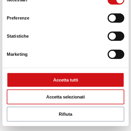
del
nel footer.
consenso
.
Preferenze
Statistiche
Marketing
C
B
A
a
B
Accetta tutti
Accetta selezionati
Rifiuta