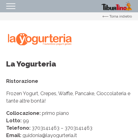
Torna indietro
HOMEPAGE
IL CENTRO
ORARI
COME RAGGIUNGERCI
La Yogurteria
PROMOZIONI
NEGOZI
Ristorazione
EVENTI
Frozen Yogurt, Crepes, Waffle, Pancake, Cioccolateria e
tante altre bontà!
SERVIZI
Collocazione:
primo piano
IL TUO BUSINESS AL CENTRO
Lotto:
99
CONTATTI
Telefono:
3703141463 – 3703141463
Email:
guidonia@layogurteria.it