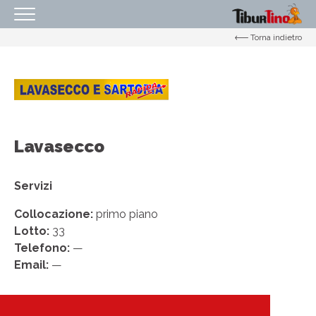
Torna indietro
HOMEPAGE
IL CENTRO
ORARI
COME RAGGIUNGERCI
Lavasecco
PROMOZIONI
NEGOZI
Servizi
EVENTI
Collocazione:
primo piano
Lotto:
33
SERVIZI
Telefono:
—
IL TUO BUSINESS AL CENTRO
Email:
—
CONTATTI