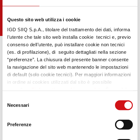
Questo sito web utilizza i cookie
IGD SIIQ S.p.A., titolare del trattamento dei dati, informa
l’utente che tale sito web installa cookie tecnici e, previo
consenso dell’utente, può installare cookie non tecnici
(es. di profilazione), di seguito dettagliati nella sezione
“preferenze”. La chiusura del presente banner consente
la navigazione del sito web mantenendo le impostazioni
di default (solo cookie tecnici). Per maggiori informazioni
in ordine ai cookies utilizzati dal sito è possibile
.
consultare
l’informativa cookies completa
. È possibile,
in ogni momento, gestire le preferenze di seguito
Selezione
mediante il link “rivedi le tue scelte sui cookie” presente
Necessari
del
nel footer.
consenso
Preferenze
C
B
A
a
B