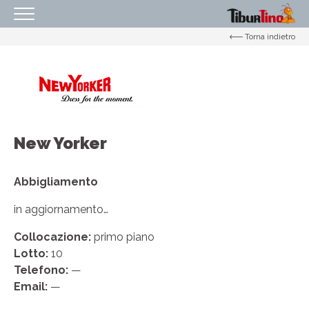
Torna indietro
HOMEPAGE
IL CENTRO
ORARI
COME RAGGIUNGERCI
New Yorker
PROMOZIONI
NEGOZI
Abbigliamento
EVENTI
in aggiornamento…
SERVIZI
Collocazione:
primo piano
Lotto:
10
IL TUO BUSINESS AL CENTRO
Telefono:
—
CONTATTI
Email:
—