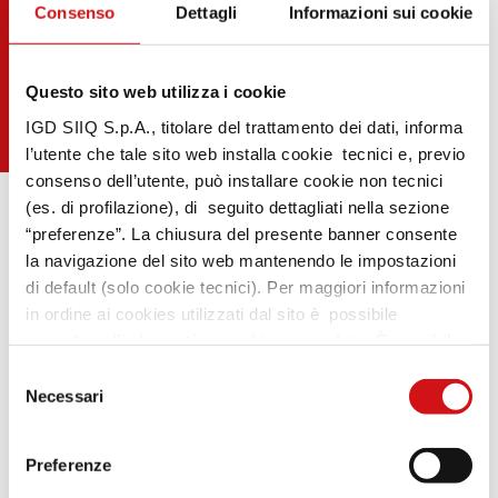
Consenso
Dettagli
Informazioni sui cookie
Questo sito web utilizza i cookie
IGD SIIQ S.p.A., titolare del trattamento dei dati, informa
l’utente che tale sito web installa cookie tecnici e, previo
consenso dell’utente, può installare cookie non tecnici
(es. di profilazione), di seguito dettagliati nella sezione
“preferenze”. La chiusura del presente banner consente
la navigazione del sito web mantenendo le impostazioni
di default (solo cookie tecnici). Per maggiori informazioni
in ordine ai cookies utilizzati dal sito è possibile
.
consultare
l’informativa cookies completa
. È possibile,
in ogni momento, gestire le preferenze di seguito
Selezione
mediante il link “rivedi le tue scelte sui cookie” presente
Necessari
del
nel footer.
consenso
Preferenze