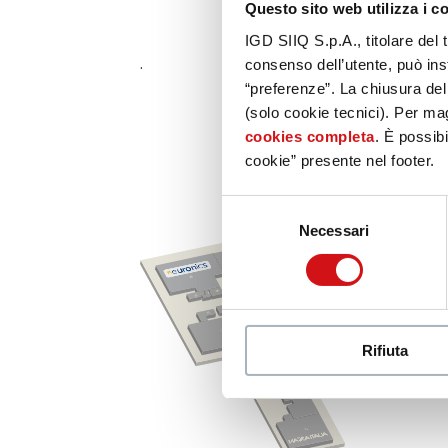
Questo sito web utilizza i c
IGD SIIQ S.p.A., titolare del 
.
consenso dell’utente, può inst
“preferenze”. La chiusura de
(solo cookie tecnici). Per mag
cookies completa
. È possibi
cookie” presente nel footer.
Selezione
Necessari
del
C
consenso
B
A
B
Rifiuta