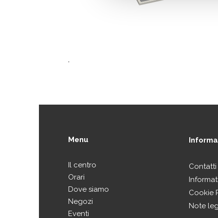
.
Menu
Informaz
Il centro
Contatti
Orari
Informat
Dove siamo
Cookie 
Negozi
Note leg
Eventi