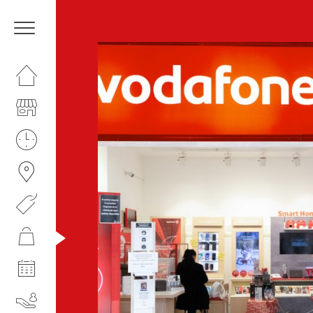
HOMEPAGE
IL CENTRO
ORARI
COME RAGGIUNGERCI
PROMOZIONI
NEGOZI
EVENTI
SERVIZI